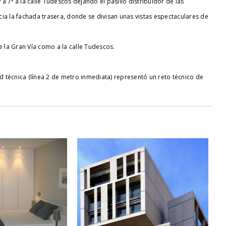
 a 7ª a la calle Tudescos dejando el pasillo distribuidor de las
acia la fachada trasera, donde se divisan unas vistas espectaculares de
e la Gran Vía como a la calle Tudescos.
 técnica (línea 2 de metro inmediata) representó un reto técnico de