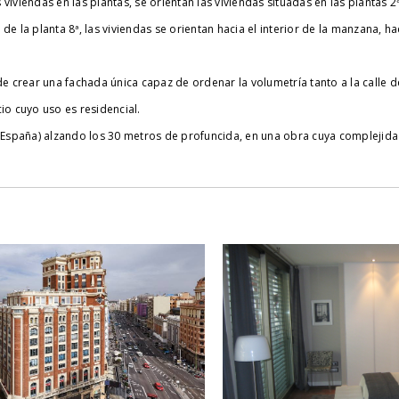
 viviendas en las plantas, se orientan las viviendas situadas en las plantas 2ª
e la planta 8ª, las viviendas se orientan hacia el interior de la manzana, h
de crear una fachada única capaz de ordenar la volumetría tanto a la calle d
io cuyo uso es residencial.
e España) alzando los 30 metros de profuncida, en una obra cuya complejidad